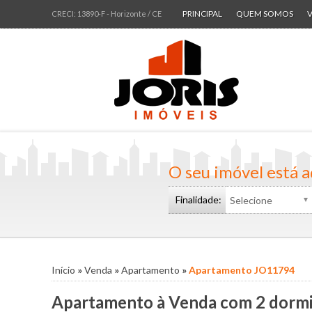
PRINCIPAL
QUEM SOMOS
CRECI: 13890-F
- Horizonte /
CE
A
A
C
C
Lo
T
T
O seu imóvel está a
Finalidade:
Início
»
Venda
»
Apartamento
»
Apartamento JO11794
Apartamento à Venda com 2 dormit