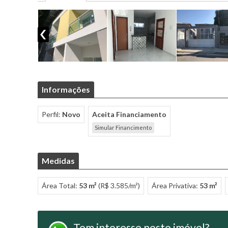
Informações
Perfil:
Novo
Aceita Financiamento
Simular Financimento
Medidas
Área Total:
53 m²
(R$ 3.585/m²)
Área Privativa:
53 m²
Tem interesse neste imóvel?