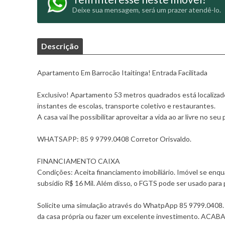
Deixe sua mensagem, será um prazer atendê-lo.
Descrição
Apartamento Em Barrocão Itaitinga! Entrada Facilitada
Exclusivo! Apartamento 53 metros quadrados está localizad
instantes de escolas, transporte coletivo e restaurantes.
A casa vai lhe possibilitar aproveitar a vida ao ar livre no seu 
WHATSAPP: 85 9 9799.0408 Corretor Orisvaldo.
FINANCIAMENTO CAIXA
Condições: Aceita financiamento imobiliário. Imóvel se en
subsídio R$ 16 Mil. Além disso, o FGTS pode ser usado para
Solicite uma simulação através do WhatpApp 85 9799.0408. Im
da casa própria ou fazer um excelente investimento. A