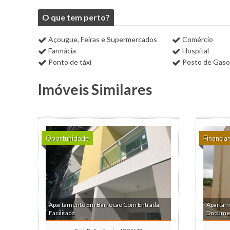
O que tem perto?
Açougue, Feiras e Supermercados
Comércio
Farmácia
Hospital
Ponto de táxi
Posto de Gaso
Imóveis Similares
Oportunidade
Financia
Apartamento Em Barrocão Com Entrada
Apartam
Facilitada
Documen