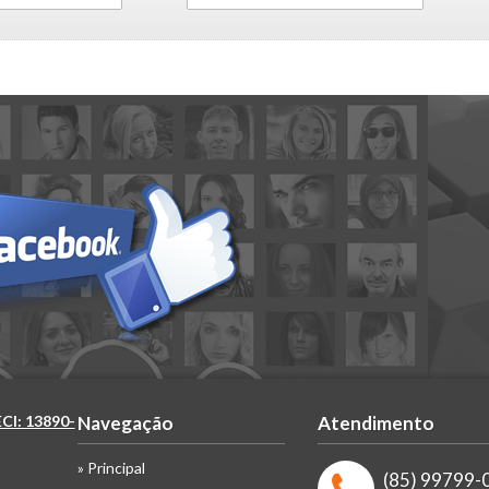
ECI: 13890-
Navegação
Atendimento
» Principal
(85) 99799-