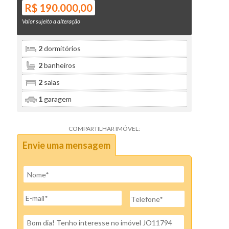
R$ 190.000,00
Valor sujeito a alteração
2
dormitórios
2
banheiros
2
salas
1
garagem
COMPARTILHAR IMÓVEL:
Envie uma mensagem