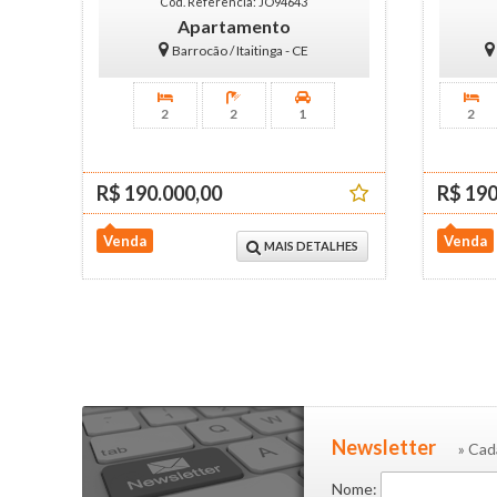
Cód. Referência: JO94643
Apartamento
Barrocão / Itaitinga - CE
2
2
1
2
R$ 190.000,00
R$ 190
Venda
Venda
MAIS DETALHES
Newsletter
» Cad
Nome: