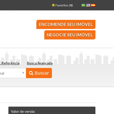
Favoritos (
0
)
SERVA
 declarado no Imposto de Renda?
ENCOMENDE SEU IMÓVEL
omprar imóveis
NEGOCIE SEU IMÓVEL
nde em meio à recessão econômica
MULAÇÃO
TE NO CEARA
. Referência
Busca Avançada
CE
Buscar
Valor de venda: