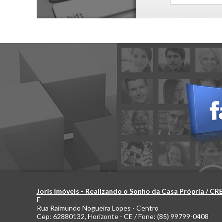
Joris Imóveis - Realizando o Sonho da Casa Própria / CR
F
Rua Raimundo Nogueira Lopes - Centro
Cep:
62880132
,
Horizonte
-
CE
/ Fone:
(85) 99799-0408