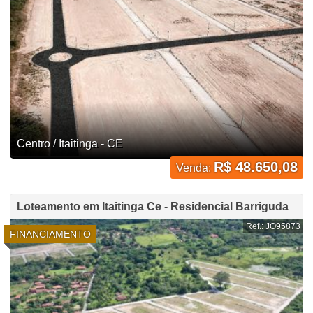
Centro / Itaitinga - CE
R$ 48.650,08
Venda:
Loteamento em Itaitinga Ce - Residencial Barriguda
Ref.: JO95873
FINANCIAMENTO