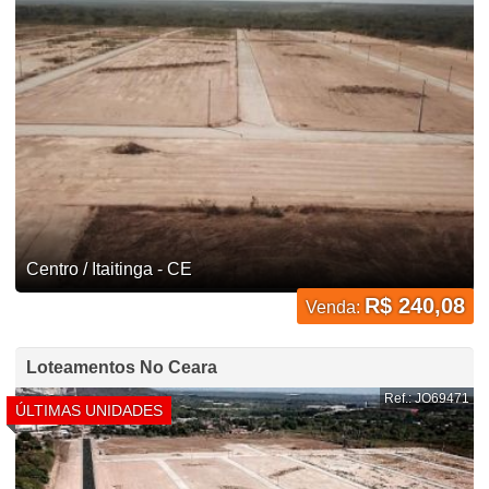
Centro / Itaitinga - CE
R$ 240,08
Venda:
Loteamentos No Ceara
Ref.: JO69471
ÚLTIMAS UNIDADES