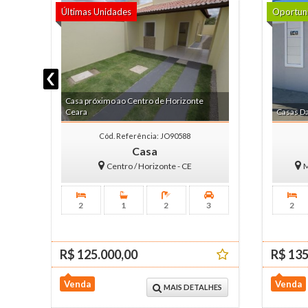
Últimas Unidades
Oportun
Casa próximo ao Centro de Horizonte
Ceara
Casas Da
Cód. Referência: JO90588
Casa
Centro / Horizonte - CE
M
2
1
2
3
2
R$ 125.000,00
R$ 135
Venda
Venda
MAIS DETALHES