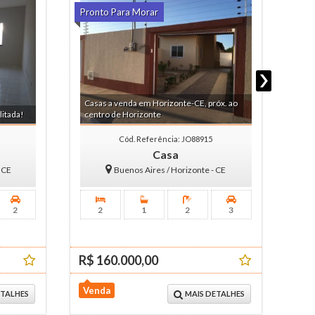
Pronto Para Morar
Fina
Casas a venda em Horizonte-CE, próx. ao
Cas
litada!
centro de Horizonte
Hor
Cód. Referência: JO88915
Casa
- CE
Buenos Aires / Horizonte - CE
2
2
1
2
3
R$ 160.000,00
R$ 
Venda
Ven
ETALHES
MAIS DETALHES