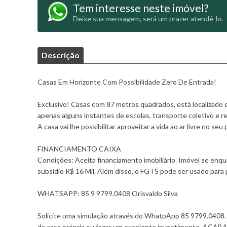
Tem interesse neste imóvel?
Deixe sua mensagem, será um prazer atendê-lo.
Descrição
Casas Em Horizonte Com Possibilidade Zero De Entrada!
Exclusivo! Casas com 87 metros quadrados, está localizado
apenas alguns instantes de escolas, transporte coletivo e r
A casa vai lhe possibilitar aproveitar a vida ao ar livre no seu 
FINANCIAMENTO CAIXA
Condições: Aceita financiamento imobiliário. Imóvel se en
subsídio R$ 16 Mil. Além disso, o FGTS pode ser usado para
WHATSAPP: 85 9 9799.0408 Orisvaldo Silva
Solicite uma simulação através do WhatpApp 85 9799.0408. Im
da casa própria ou fazer um excelente investimento. A