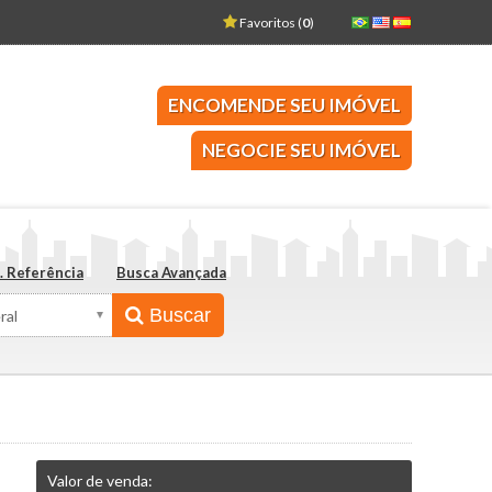
Favoritos (
0
)
SERVA
 declarado no Imposto de Renda?
ENCOMENDE SEU IMÓVEL
omprar imóveis
NEGOCIE SEU IMÓVEL
nde em meio à recessão econômica
MULAÇÃO
TE NO CEARA
. Referência
Busca Avançada
CE
Buscar
Valor de venda: