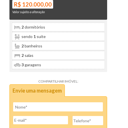
R$ 120.000,00
Valor sujeito a alteração
2
dormitórios
sendo
1
suíte
2
banheiros
2
salas
3
garagens
COMPARTILHAR IMÓVEL:
Envie uma mensagem