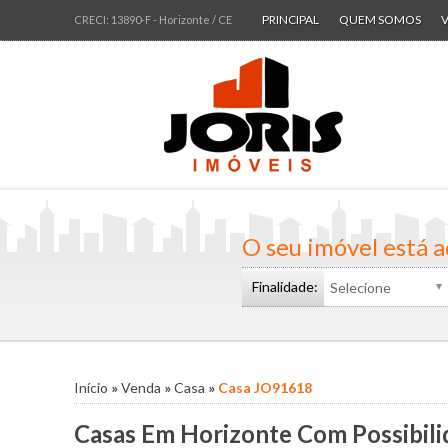
PRINCIPAL
QUEM SOMOS
CRECI: 13890-F
- Horizonte /
CE
A
A
C
C
Lo
T
T
O seu imóvel está a
Finalidade:
Início
»
Venda
»
Casa
»
Casa JO91618
Casas Em Horizonte Com Possibili