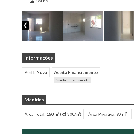
Fotos
Informações
Perfil:
Novo
Aceita Financiamento
Simular Financimento
Medidas
Área Total:
150 m²
(R$ 800/m²)
Área Privativa:
87 m²