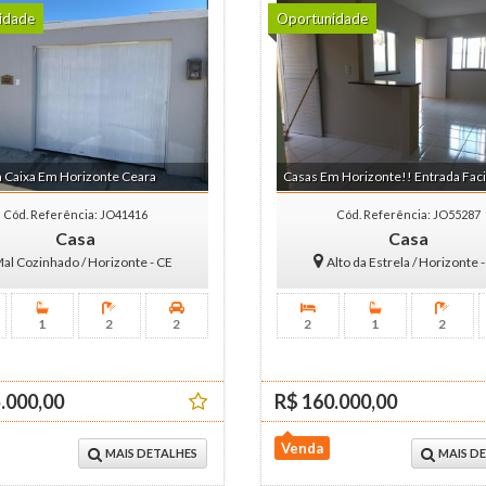
idade
Oportunidade
 Caixa Em Horizonte Ceara
Casas Em Horizonte!! Entrada Faci
Cód. Referência: JO41416
Cód. Referência: JO55287
Casa
Casa
al Cozinhado / Horizonte - CE
Alto da Estrela / Horizonte 
1
2
2
2
1
2
.000,00
R$ 160.000,00
Venda
MAIS DETALHES
MAIS D