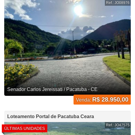
Ref.: JO08976
Senador Carlos Jereissati / Pacatuba - CE
R$ 28.950,00
Venda:
Loteamento Portal de Pacatuba Ceara
Ref.: JO47575
ÚLTIMAS UNIDADES