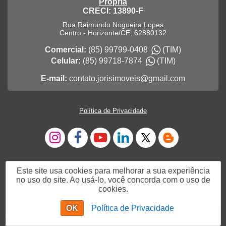
Própria
CRECI: 13890-F
Rua Raimundo Nogueira Lopes
Centro
-
Horizonte
/
CE
,
62880132
Comercial:
(85) 99799-0408
(TIM)
Celular:
(85) 99718-7874
(TIM)
E-mail:
contato.jorisimoveis@gmail.com
Política de Privacidade
Este site usa cookies para melhorar a sua experiência
no uso do site. Ao usá-lo, você concorda com o uso de
cookies.
OK
Política de Privacidade
Me Chame no WhatsApp
Chat